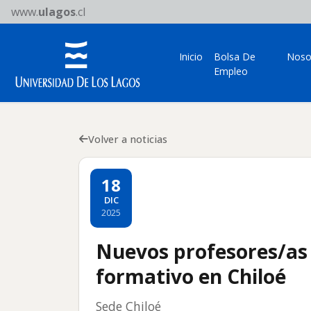
www.
ulagos
.cl
Inicio
Bolsa De
Noso
Empleo
Volver a noticias
18
DIC
2025
Nuevos profesores/as
formativo en Chiloé
Sede Chiloé